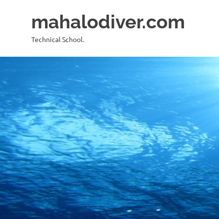
コ
mahalodiver.com
ン
テ
Technical School.
ン
ツ
へ
ス
キ
ッ
プ