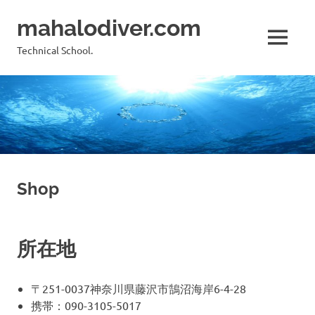
コ
mahalodiver.com
ン
テ
MENU
Technical School.
ン
ツ
へ
ス
キ
ッ
プ
Shop
所在地
〒251-0037神奈川県藤沢市鵠沼海岸6-4-28
携帯：090-3105-5017